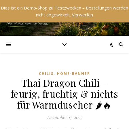
Dies ist ein Demo-Shop zu Testzwecken – Bestellungen werden
nicht abgewickelt.
Verwerfen
,
CHILIS
HOME-BANNER
Thai Dragon Chili –
feurig, fruchtig & nichts
für Warmduscher 🌶️🔥
Dezember 17, 2025