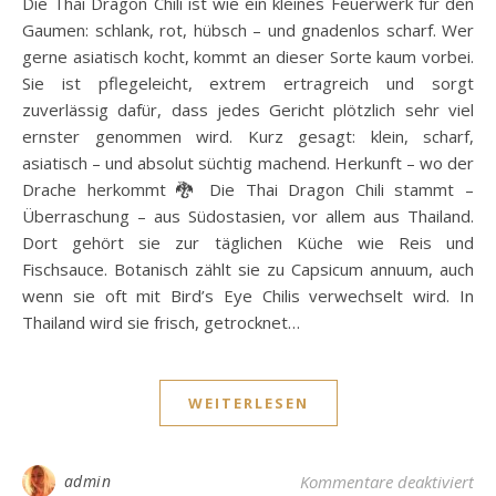
Die Thai Dragon Chili ist wie ein kleines Feuerwerk für den
Gaumen: schlank, rot, hübsch – und gnadenlos scharf. Wer
gerne asiatisch kocht, kommt an dieser Sorte kaum vorbei.
Sie ist pflegeleicht, extrem ertragreich und sorgt
zuverlässig dafür, dass jedes Gericht plötzlich sehr viel
ernster genommen wird. Kurz gesagt: klein, scharf,
asiatisch – und absolut süchtig machend. Herkunft – wo der
Drache herkommt 🐉 Die Thai Dragon Chili stammt –
Überraschung – aus Südostasien, vor allem aus Thailand.
Dort gehört sie zur täglichen Küche wie Reis und
Fischsauce. Botanisch zählt sie zu Capsicum annuum, auch
wenn sie oft mit Bird’s Eye Chilis verwechselt wird. In
Thailand wird sie frisch, getrocknet…
WEITERLESEN
für
admin
Kommentare deaktiviert