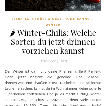
,
,
,
ESSBARES
GEMÜSE & OBST
HOME-BANNER
WINTER
🌶️ Winter-Chilis: Welche
Sorten du jetzt drinnen
vorziehen kannst
Dezember 3, 2025
Der Winter ist da – und deine Pflanzen chillen? Perfekt!
Denn jetzt beginnt die geheime Hot Season…
drinnen!Während draußen Frost, Dunkelheit und schlechte
Laune herrschen, kannst du im Wohnzimmer kleine scharfe
Superhelden großziehen. Und ja, es macht süchtig. Winter
ist die Zeit, um Chilis vorzuziehen, denn viele Sorten
brauchen 80–150 Tage, bis sie überhaupt „Hallo“